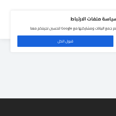
ياسة ملفات الارتباط
اتصل بنا 0532230564
م جمع البيانات ومشاركتها مع Google لتحسين تجربتكم معنا
قبول الكل